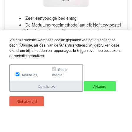
Zeer eenvoudige bediening
De ModuLine regelmethode laat elk Nefit cv-toestel
altijd met hoogst mogelijke rendement werken, dus
energiezuinig
Via onze website wordt een cookie geplaatst van het Amerikaanse
2-draads verbinding met voeding vanuit het cv-
bedrijf Google, als deel van de “Analytics”-dienst. Wij gebruiken deze
toestel, dus geen batterijen nodig
dienst om bij te houden en rapportages te krijgen over hoe bezoekers
de website gebruiken.
Social
Analytics
media
Handleiding
Brochure
Details
Akkoord
Niet akkoord
Nefit ModuLine 2050