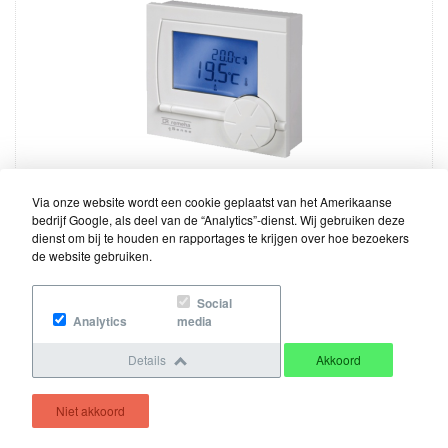
Instelbare regeling opwarmsnelheid;
Via onze website wordt een cookie geplaatst van het Amerikaanse
Instelbare maximale cv-water temperatuur;
bedrijf Google, als deel van de “Analytics”-dienst. Wij gebruiken deze
dienst om bij te houden en rapportages te krijgen over hoe bezoekers
Tapwater ECO-functie;
de website gebruiken.
Werking in te stellen naar
afkoelsnelheid/isolatiewaarde woning.
Social
Analytics
media
Details
Akkoord
Niet akkoord
Handleiding
Brochure