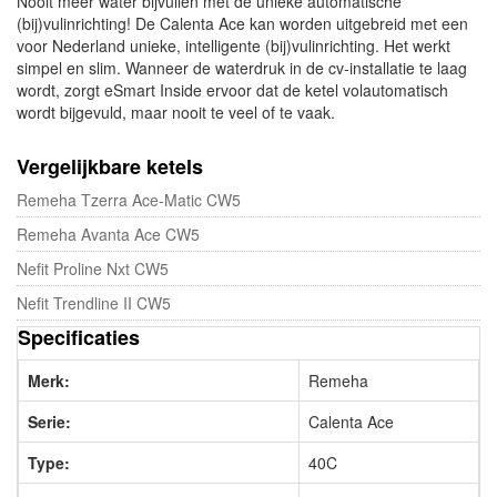
Nooit meer water bijvullen met de unieke automatische
(bij)vulinrichting! De Calenta Ace kan worden uitgebreid met een
voor Nederland unieke, intelligente (bij)vul­inrich­ting. Het werkt
simpel en slim. Wanneer de waterdruk in de cv-installatie te laag
wordt, zorgt eSmart Inside ervoor dat de ketel volautomatisch
wordt bijgevuld, maar nooit te veel of te vaak.
Vergelijkbare ketels
Remeha Tzerra Ace-Matic CW5
Remeha Avanta Ace CW5
Nefit Proline Nxt CW5
Nefit Trendline II CW5
Specificaties
Merk:
Remeha
Serie:
Calenta Ace
Type:
40C