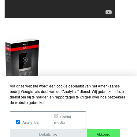
Via onze website wordt een cookie geplaatst van het Amerikaanse
bedrijf Google, als deel van de “Analytics”-dienst. Wij gebruiken deze
dienst om bij te houden en rapportages te krijgen over hoe bezoekers
Bij ons verkrijgbaar, de slimste thermostaat!
de website gebruiken.
Nefit Moduline Easy
Social
Analytics
media
Nefit moduline easy de slimste thermostaat. Zonder contract bij
elke energiemaatschappij toepasbaar, en zonder
Details
Akkoord