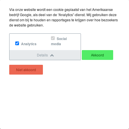
Offerte
Via onze website wordt een cookie geplaatst van het Amerikaanse
bedrijf Google, als deel van de “Analytics”-dienst. Wij gebruiken deze
Downloads
dienst om bij te houden en rapportages te krijgen over hoe bezoekers
de website gebruiken.
Contact
Social
Analytics
media
Details
Akkoord
Loodgietersbedrijf A. Dekker B.V.
Walhuisweg 1
Niet akkoord
3774 TA Kootwijkerbroek
T: 0342 - 442 382
Fax:
E:
Mail ons
W:
Website
Privacy statement
Algemene voorwaarden
Instalweb.nl