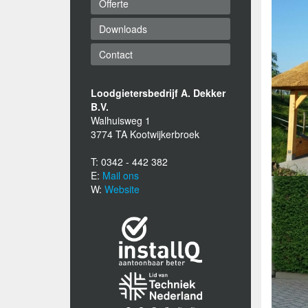
Offerte
Downloads
Contact
Loodgietersbedrijf A. Dekker
B.V.
Walhuisweg 1
3774 TA Kootwijkerbroek
T: 0342 - 442 382
E:
Mail ons
W:
Website