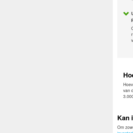
v
Ho
Hoeve
van 
3.000
Kan 
Om zowel