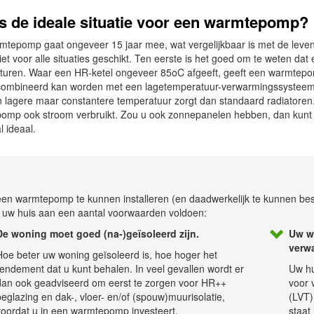
is de ideale situatie voor een warmtepomp?
mtepomp gaat ongeveer 15 jaar mee, wat vergelijkbaar is met de lev
iet voor alle situaties geschikt. Ten eerste is het goed om te weten d
turen. Waar een HR-ketel ongeveer 85oC afgeeft, geeft een warmtepom
combineerd kan worden met een lagetemperatuur-verwarmingssysteem (
 lagere maar constantere temperatuur zorgt dan standaard radiatoren
mp ook stroom verbruikt. Zou u ook zonnepanelen hebben, dan kunt u d
 ideaal.
en warmtepomp te kunnen installeren (en daadwerkelijk te kunnen be
 uw huis aan een aantal voorwaarden voldoen:
De woning moet goed (na-)geïsoleerd zijn.
Uw w
verw
Hoe beter uw woning geïsoleerd is, hoe hoger het
endement dat u kunt behalen. In veel gevallen wordt er
Uw hu
dan ook geadviseerd om eerst te zorgen voor HR++
voor 
eglazing en dak-, vloer- en/of (spouw)muurisolatie,
(LVT)
voordat u in een warmtepomp investeert.
staat