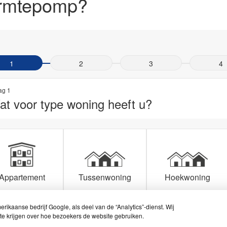
rmtepomp?
1
2
3
4
ag 1
t voor type woning heeft u?
Appartement
Tussenwoning
Hoekwoning
rikaanse bedrijf Google, als deel van de “Analytics”-dienst. Wij
te krijgen over hoe bezoekers de website gebruiken.