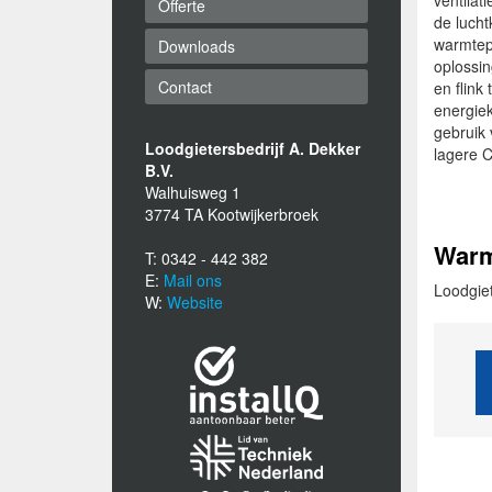
ventilat
Offerte
de lucht
warmtep
Downloads
oplossi
Contact
en flink
energiek
gebruik
Loodgietersbedrijf A. Dekker
lagere C
B.V.
Walhuisweg 1
3774 TA Kootwijkerbroek
Warm
T: 0342 - 442 382
E:
Mail ons
Loodgiet
W:
Website