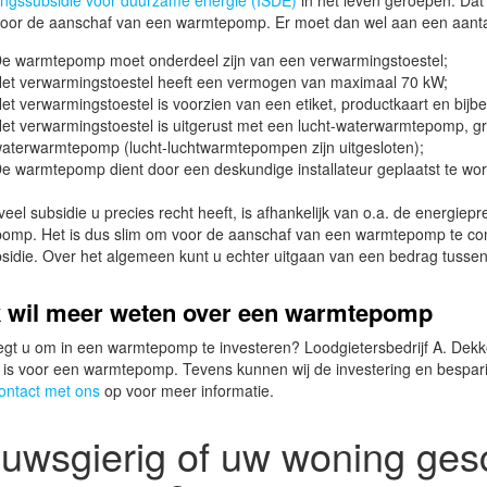
ingssubsidie voor duurzame energie (ISDE)
in het leven geroepen. Dat
 voor de aanschaf van een warmtepomp. Er moet dan wel aan een aant
e warmtepomp moet onderdeel zijn van een verwarmingstoestel;
et verwarmingstoestel heeft een vermogen van maximaal 70 kW;
et verwarmingstoestel is voorzien van een etiket, productkaart en bij
et verwarmingstoestel is uitgerust met een lucht-waterwarmtepomp, 
aterwarmtepomp (lucht-luchtwarmtepompen zijn uitgesloten);
e warmtepomp dient door een deskundige installateur geplaatst te wo
eel subsidie u precies recht heeft, is afhankelijk van o.a. de energiep
omp. Het is dus slim om voor de aanschaf van een warmtepomp te cont
sidie. Over het algemeen kunt u echter uitgaan van een bedrag tussen
ik wil meer weten over een warmtepomp
t u om in een warmtepomp te investeren? Loodgietersbedrijf A. Dekker 
 is voor een warmtepomp. Tevens kunnen wij de investering en bespar
ontact met ons
op voor meer informatie.
uwsgierig of uw woning gesc