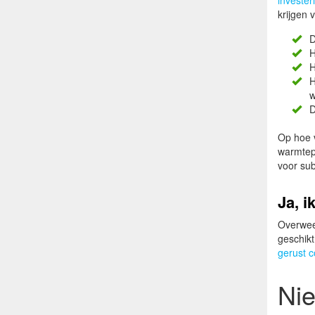
invester
krijgen
D
H
H
H
w
D
Op hoe v
warmtep
voor sub
Ja, 
Overweeg
geschikt
gerust c
Nie