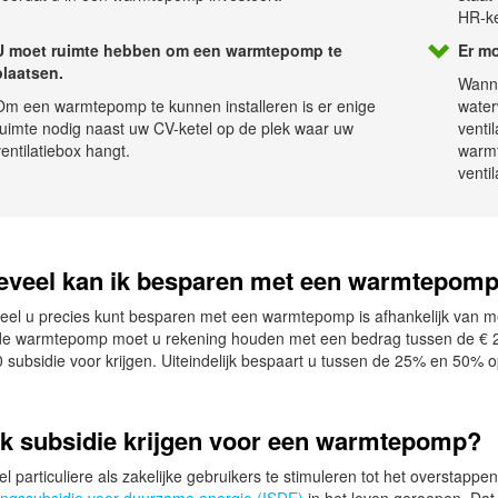
HR-ke
U moet ruimte hebben om een warmtepomp te
Er mo
plaatsen.
Wanne
Om een warmtepomp te kunnen installeren is er enige
water
ruimte nodig naast uw CV-ketel op de plek waar uw
venti
entilatiebox hangt.
warmt
venti
eveel kan ik besparen met een warmtepom
el u precies kunt besparen met een warmtepomp is afhankelijk van mee
de warmtepomp moet u rekening houden met een bedrag tussen de € 2.
 subsidie voor krijgen. Uiteindelijk bespaart u tussen de 25% en 50% 
ik subsidie krijgen voor een warmtepomp?
 particuliere als zakelijke gebruikers te stimuleren tot het overstapp