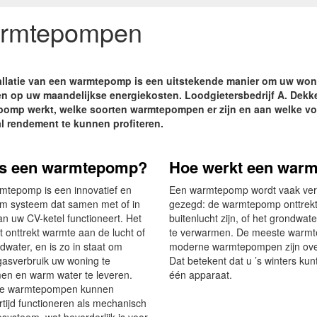
rmtepompen
allatie van een warmtepomp is een uitstekende manier om uw won
n op uw maandelijkse energiekosten. Loodgietersbedrijf A. Dekker
omp werkt, welke soorten warmtepompen er zijn en aan welke 
l rendement te kunnen profiteren.
is een warmtepomp?
Hoe werkt een war
mtepomp is een innovatief en
Een warmtepomp wordt vaak ver
m systeem dat samen met of in
gezegd: de warmtepomp onttrekt 
an uw CV-ketel functioneert. Het
buitenlucht zijn, of het grondwa
 onttrekt warmte aan de lucht of
te verwarmen. De meeste warmt
dwater, en is zo in staat om
moderne warmtepompen zijn overi
gasverbruik uw woning te
Dat betekent dat u ’s winters k
en en warm water te leveren.
één apparaat.
e warmtepompen kunnen
ertijd functioneren als mechanisch