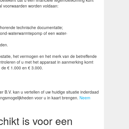
 betekent dat u een financiële tegemoetkoming kunt
al voorwaarden worden voldaan:
behorende technische documentatie;
grond-waterwarmtepomp of een water-
rden.
restatie, het vermogen en het merk van de betreffende
roleren of u met het apparaat in aanmerking komt
 de € 1.000 en € 3.000.
B.V. kan u vertellen of uw huidige situatie inderdaad
ingsmogelijkheden voor u in kaart brengen.
Neem
hikt is voor een