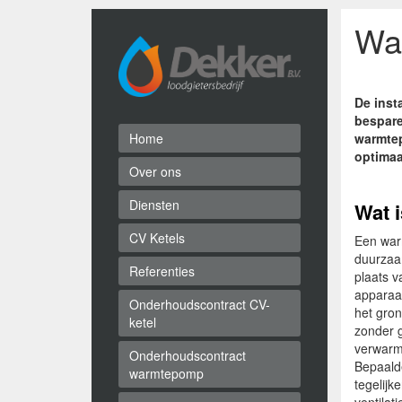
Wa
De inst
bespare
Home
warmtep
optimaa
Over ons
Diensten
Wat 
CV Ketels
Een war
duurzaa
Referenties
plaats v
apparaat
Onderhoudscontract CV-
het gron
ketel
zonder 
verwarm
Onderhoudscontract
Bepaald
warmtepomp
tegelijk