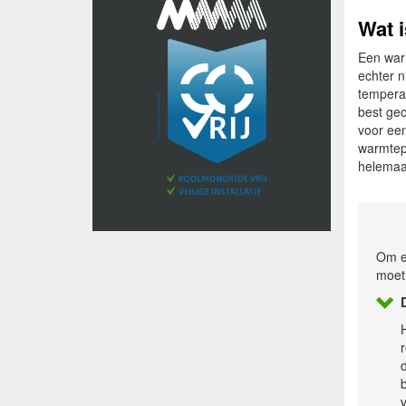
Wat 
Een war
echter n
tempera
best ge
voor een
warmtepo
helemaal
Om e
moet
r
b