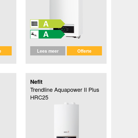
e
Lees meer
Offerte
Nefit
Trendline Aquapower II Plus
HRC25