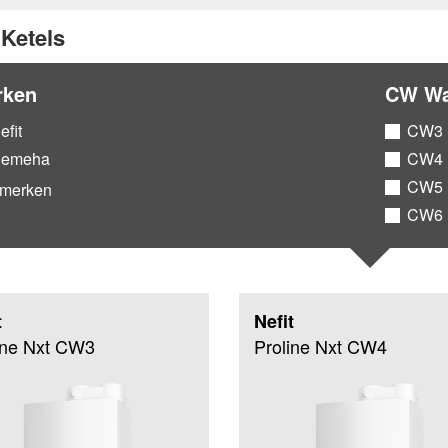
 Ketels
rken
CW Wa
efit
CW3
emeha
CW4
CW5
 merken
CW6
t
Nefit
ine Nxt CW3
Proline Nxt CW4