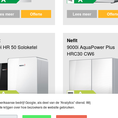
es meer
Offerte
Lees meer
Offert
t
Nefit
i HR 50 Soloketel
9000i AquaPower Plus
HRC30 CW6
rikaanse bedrijf Google, als deel van de “Analytics”-dienst. Wij
te krijgen over hoe bezoekers de website gebruiken.
es meer
Offerte
Lees meer
Offert