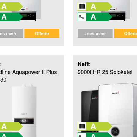
es meer
Offerte
Lees meer
Offert
t
Nefit
dline Aquapower II Plus
9000i HR 25 Soloketel
30