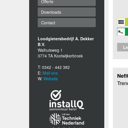
Offerte
Downloads
Contact
Loodgietersbedrijf A. Dekker
B.V.
Le
Walhuisweg 1
3774 TA Kootwijkerbroek
T: 0342 - 442 382
E:
Mail ons
Nefi
W:
Website
Tren