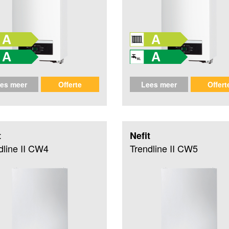
es meer
Offerte
Lees meer
Offert
t
Nefit
dline II CW4
Trendline II CW5