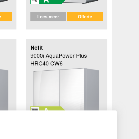
e
Lees meer
Offerte
Nefit
9000i AquaPower Plus
HRC40 CW6
e
Lees meer
Offerte