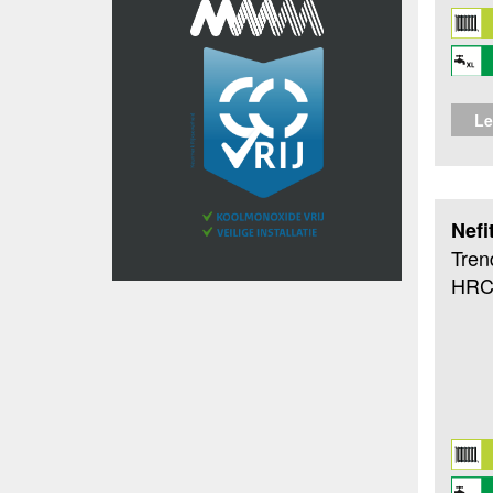
Le
Nefi
Tren
HRC