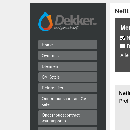
Nefit
Me
N
Home
R
Alle
Over ons
Diensten
CV Ketels
Referenties
Nefi
Onderhoudscontract CV-
Prol
ketel
Onderhoudscontract
warmtepomp