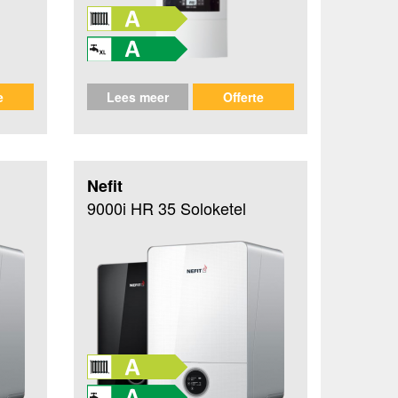
e
Lees meer
Offerte
Nefit
9000i HR 35 Soloketel